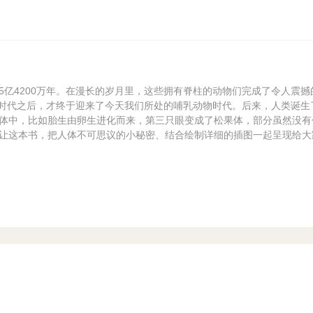
5亿4200万年。在漫长的岁月里，这些拥有脊柱的动物们完成了令人震撼
恐龙时代之后，才终于迎来了今天我们所处的哺乳动物时代。后来，人类诞生
体中，比如胎生由卵生进化而来，第三只眼变成了松果体，部分虽然没有
让这本书，把人体不可思议的小秘密、结合绘制详细的插图一起呈现给大