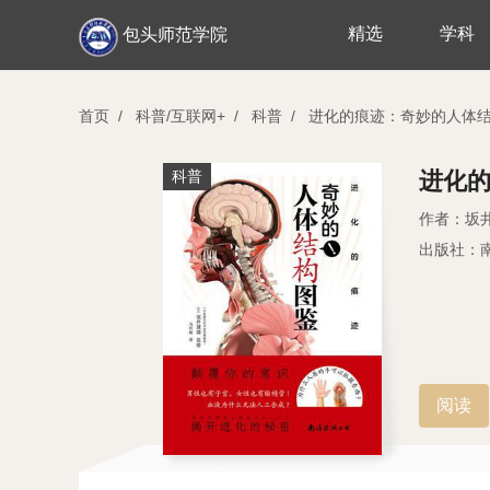
精选
学科
包头师范学院
首页
/
科普/互联网+
/
科普
/
进化的痕迹：奇妙的人体
科普
进化
作者：坂
出版社：
阅读