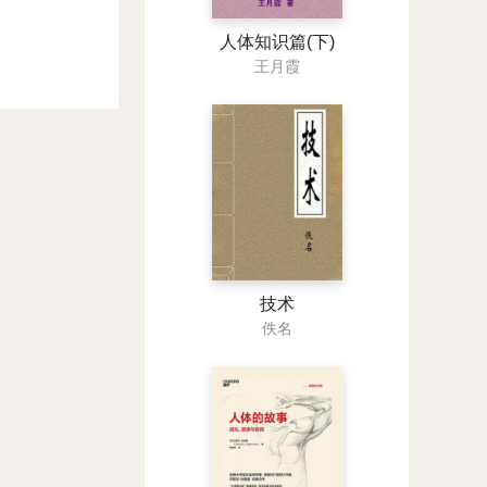
人体知识篇(下)
王月霞
技术
佚名