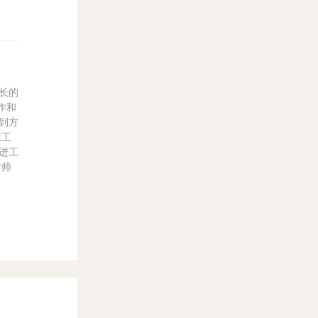
长的
作和
到方
床工
进工
疗师