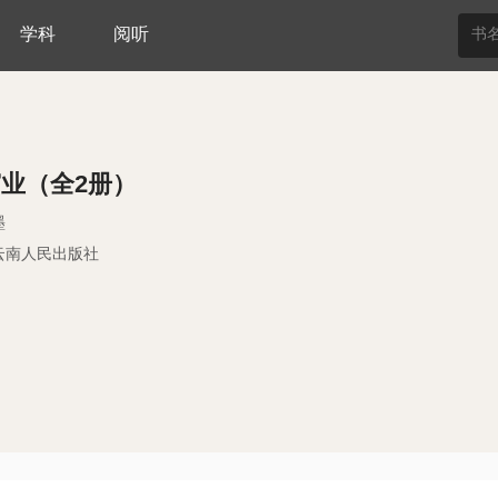
学科
阅听
业（全2册）
墨
云南人民出版社