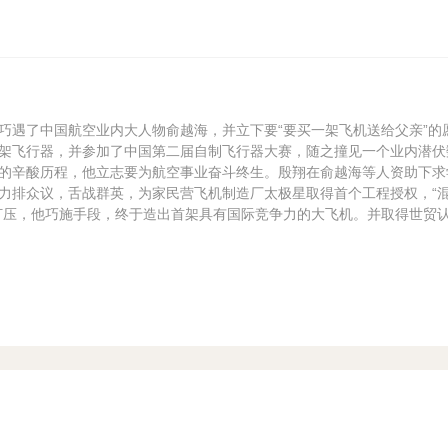
巧遇了中国航空业内大人物俞越海，并立下要“要买一架飞机送给父亲”的
架飞行器，并参加了中国第二届自制飞行器大赛，随之撞见一个业内潜伏
的辛酸历程，他立志要为航空事业奋斗终生。殷翔在俞越海等人资助下求
力排众议，舌战群英，为家民营飞机制造厂太极星取得首个工程授权，“
打压，他巧施手段，终于造出首架具有国际竞争力的大飞机。并取得世贸