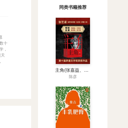
同类书籍推荐
愿
数十
学，
混天
认
主角(张嘉益、刘浩存、秦海璐主演同名影视原著)
陈彦