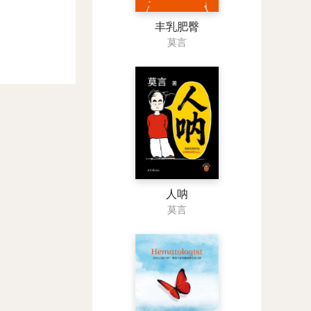
丰乳肥臀
莫言
人呐
莫言