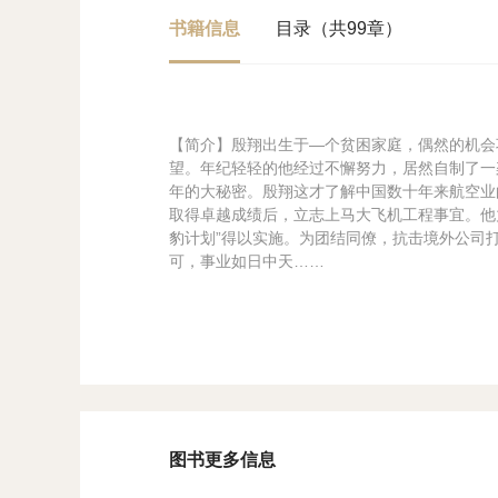
书籍信息
目录（共99章）
【简介】殷翔出生于—个贫困家庭，偶然的机会
望。年纪轻轻的他经过不懈努力，居然自制了一
年的大秘密。殷翔这才了解中国数十年来航空业
取得卓越成绩后，立志上马大飞机工程事宜。他
豹计划”得以实施。为团结同僚，抗击境外公司
可，事业如日中天……
图书更多信息