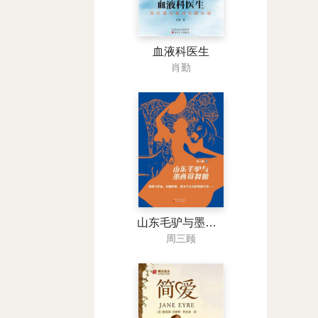
血液科医生
肖勤
山东毛驴与墨西哥舞娘
周三顾