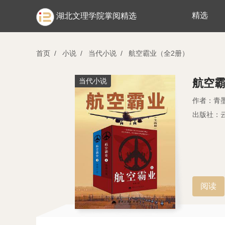
精选
湖北文理学院掌阅精选
首页
/
小说
/
当代小说
/
航空霸业（全2册）
当代小说
航空霸
作者：青
出版社：
阅读