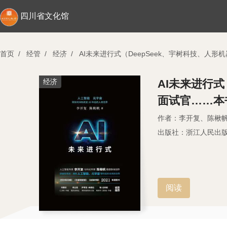
四川省文化馆
首页
/
经管
/
经济
/
AI未来进行式（DeepSeek、宇树科技、人
经济
AI未来进行式
面试官……本
作者：李开复、陈楸
出版社：浙江人民出
阅读