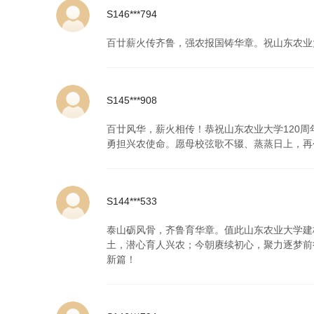
S146***794
百廿薪火传齐鲁，强农报国铸华章。祝山东农业
S145***908
百廿风华，薪火相传！恭祝山东农业大学120
勇担兴农使命。愿母校弦歌不辍、蒸蒸日上，再
S144***533
泰山砺风骨，齐鲁育华章。值此山东农业大学建
土，潜心育人兴农；今朝赓续初心，聚力逐梦前
新篇！