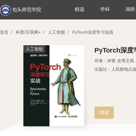
精选
学科
阅听
包头师范学院
首页
/
科普/互联网+
/
人工智能
/
PyTorch深度学习实战
人工智能
PyTorch深
作者：伊莱·史蒂文斯
出版社：人民邮电出
阅读