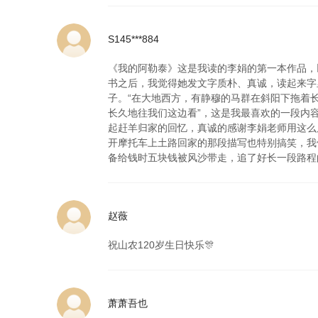
S145***884
《我的阿勒泰》这是我读的李娟的第一本作品，
书之后，我觉得她发文字质朴、真诚，读起来字
子。“在大地西方，有静穆的马群在斜阳下拖着
长久地往我们这边看”，这是我最喜欢的一段内
起赶羊归家的回忆，真诚的感谢李娟老师用这么
开摩托车上土路回家的那段描写也特别搞笑，我
备给钱时五块钱被风沙带走，追了好长一段路程
赵薇
祝山农120岁生日快乐🎊
萧萧吾也