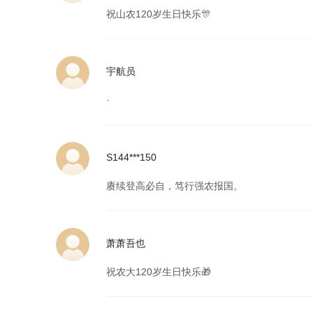
祝山农120岁生日快乐🎊
宇航员
·
S144***150
赓续登高必自，笃行强农报国。
萧萧吾也
祝农大120岁生日快乐🎁