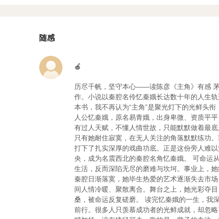
随感
🍎
历尽千帆，坚守本心——读陈彦《主角》有感 
作。小说以秦腔名伶忆秦娥长达数十年的人生轨
本书，我不再认为“主角”是聚光灯下的光鲜头
人公忆秦娥，原名易青娥，出身卑微、资质平平
有过人天赋，不懂人情世故，只能默默做着最底
只有她耐住寂寞，在无人关注的角落默默练功。
打下了扎实深厚的戏曲功底。正是这份旁人难以
央，成为名震西北的秦腔名角忆秦娥。 可命运
生活，反而深陷无尽的磨难与坎坷。事业上，她
秦腔日渐落寞，她毕生热爱的艺术逐渐失去市场
间人情冷暖、聚散离合。舞台之上，她光彩夺目
桑，被命运反复磋磨。 读完忆秦娥的一生，我
前行。很多人只羡慕成功者的光鲜成就，却忽略