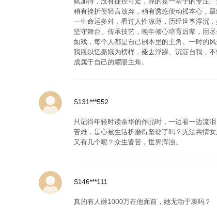
赋加持，没有捷径可走，靠的是一辈子的专注、
稍有挫折便轻言放弃，稍有诱惑便动摇本心，最
一生命运多舛，看过人性凉薄，历经世事浮沉，
坚守舞台、传承技艺，晚年倾心培育后辈，用尽
如戏，每个人都是自己剧本里的主角。一时的风
我愿以忆秦娥为榜样，褪去浮躁、沉淀自我，不
成属于自己的耀眼主角。
S131***552
只记得年轻时读余华的作品时，一边看一边流泪
苦难，是心被生活折磨得坚硬了吗？无法共情女
又有几个呢？众生皆苦，世界浑浊。
S146***111
真的有人砸1000万在他面前，她无动于衷吗？