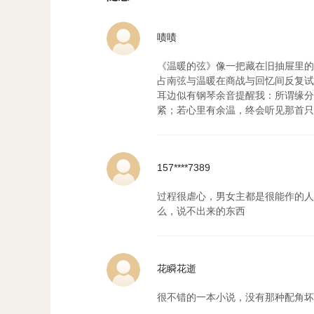
啧啧
《温暖的弦》像一把藏在旧抽屉里的
占南弦与温暖在商战与回忆间反复试
耳边似有钢琴余音提醒我：所谓缘分
紧；若心里有余温，终会听见那首只
157****7389
过程很虐心，男女主都是很能作的人
么，说不出来的东西
花瞬花逝
很不错的一本小说，没有那种配角坏