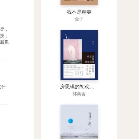
我不是精英
金子
柔，
拢，
新系
房思琪的初恋乐园
点什
林奕含