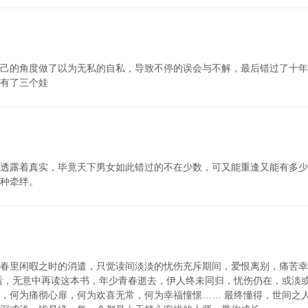
自己的角度做了以为无私的自私，导致不停的误会与不解，最后错过了十年
有了三个娃
透露着真实，毕竟天下男女如此错过的不在少数，可又能重逢又能有多少
种牵绊。
春里闲暇之时的消遣，只觉读间淡淡的忧伤充斥期间，爱恨离别，痛苦幸
后，无意中再读这本书，年少青春逝去，伊人终未同归，忧伤仍在，或淡
，何为痛彻心扉，何为欢喜无常，何为幸福憧憬…… 最终懂得，世间之