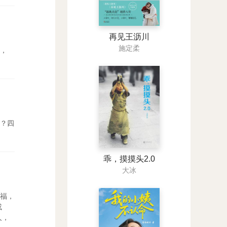
再见王沥川
施定柔
，
？四
乖，摸摸头2.0
大冰
福，
或
人，