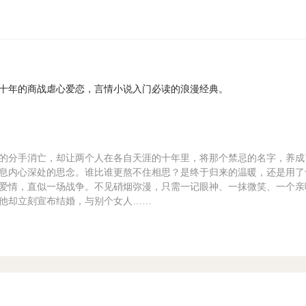
十年的商战虐心爱恋，言情小说入门必读的浪漫经典。
的分手消亡，却让两个人在各自天涯的十年里，将那个禁忌的名字，养成
息内心深处的思念。谁比谁更熬不住相思？是终于归来的温暖，还是用了
爱情，直似一场战争。不见硝烟弥漫，只需一记眼神、一抹微笑、一个亲
他却立刻宣布结婚，与别个女人……