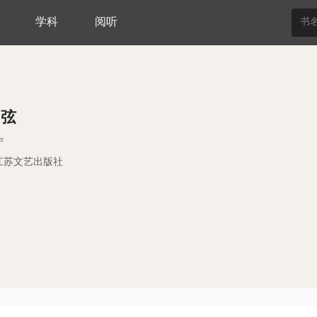
学科
阅听
的弦
宁
江苏文艺出版社