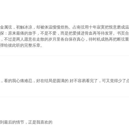
金属弦，初触冰凉，却被体温慢慢焐热。占南弦用十年寂寞把恨意磨成温
探：原来最痛的放手，不是不爱，而是把爱揉进骨血再等待发芽。书页合
，不过是两人愿意在走散的岁月里各自保存真心，待时机成熟再把断弦重
弹给彼此听的完整乐章。
，看的我心痛难忍，好在结局是圆满的 好不容易看完了，可又觉得少了
到最后的情节，正是我喜欢的