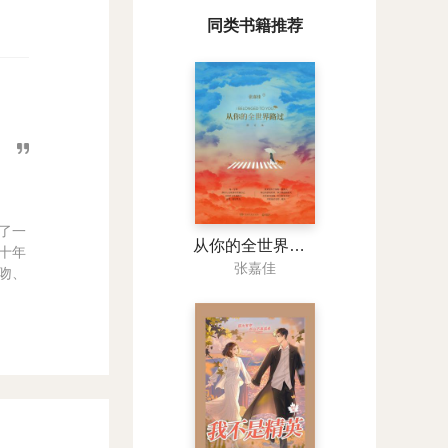
同类书籍推荐
了一
从你的全世界路过（梁朝伟主演摆渡人原著）
十年
张嘉佳
吻、