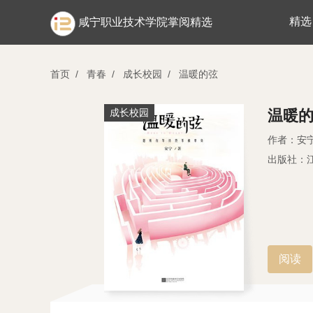
精选
咸宁职业技术学院掌阅精选
首页
/
青春
/
成长校园
/
温暖的弦
成长校园
温暖
作者：安
出版社：
阅读