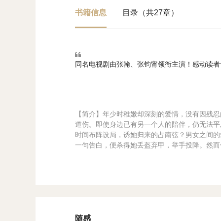
书籍信息
目录（共27章）
同名电视剧由张翰、张钧甯领衔主演！感动读者
【简介】年少时稚嫩却深刻的爱情，没有因残忍
道伤。即使身边已有另一个人的陪伴，仍无法平
时间布阵设局，诱她归来的占南弦？男女之间的
一句告白，便杀得她丢盔弃甲，举手投降。然而
随感