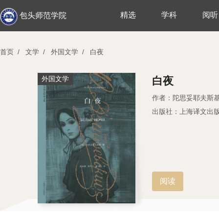
精选
学科
阅听
包头师范学院
首页
/
文学
/
外国文学
/
白夜
外国文学
白夜
作者：陀思妥耶夫斯
出版社：上海译文出
阅读