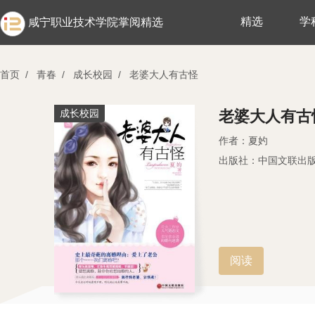
精选
学
咸宁职业技术学院掌阅精选
首页
/
青春
/
成长校园
/
老婆大人有古怪
成长校园
老婆大人有古
作者：夏妁
出版社：中国文联出
阅读