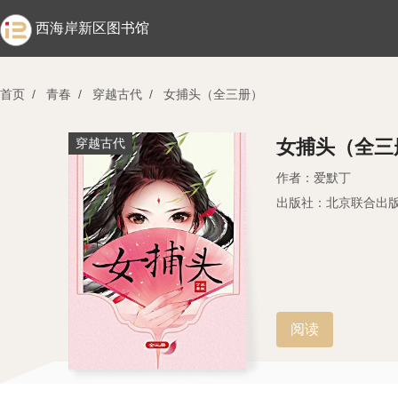
西海岸新区图书馆
首页
/
青春
/
穿越古代
/
女捕头（全三册）
穿越古代
女捕头（全三
作者：爱默丁
出版社：北京联合出
阅读