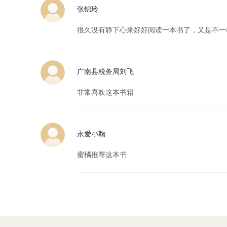
张锦玲
很久没有静下心来好好阅读一本书了，又是不一
广南县税务局刘飞
非常喜欢这本书籍
永爱小鞠
蜜橘推荐这本书