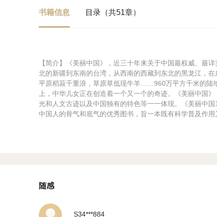
书籍信息
目录（共51章）
【简介】《美丽中国》，近三十年来关于中国最权威、最详
北的新疆到东南的台湾，从西南的西藏到东北的黑龙江，在
平原稻菽千重浪，草原草低现牛羊……960万平方千米的陆
上，中华儿女正在创造着一个又一个的奇迹。《美丽中国》
光和人文古迹以及中国独有的特色等一一体现。《美丽中国
中国人的骨气和底气的优秀图书，旨一本既有科学普及作用
随感
S34***884