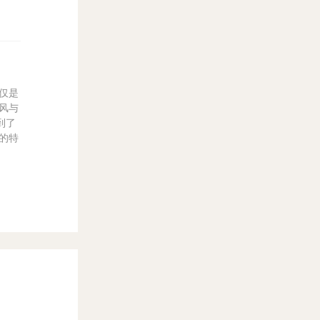
仅是
风与
到了
的特