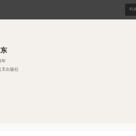
广东
恒年
蓝天出版社