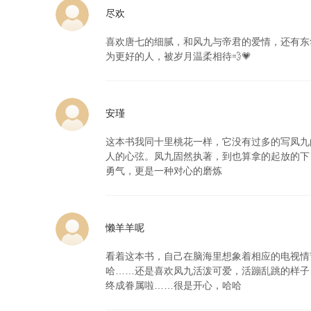
尽欢
喜欢唐七的细腻，和风九与帝君的爱情，还有东
为更好的人，被岁月温柔相待💨💗
安瑾
这本书我同十里桃花一样，它没有过多的写凤九
人的心弦。凤九固然执著，到也算拿的起放的下
勇气，更是一种对心的磨炼
懒羊羊呢
看着这本书，自己在脑海里想象着相应的电视情
哈……还是喜欢凤九活泼可爱，活蹦乱跳的样子
终成眷属啦……很是开心，哈哈