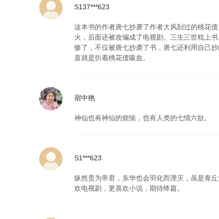
S137***623
这本书的作者唐七抄袭了作者大风刮过的桃花债
火，后面还被改编成了电视剧。三生三世枕上书
惨了，不仅被唐七抄袭了书，唐七还利用自己抄
直就是扒着桃花债吸血。
宿中艳
神仙也有神仙的烦恼，也有人类的七情六欲。
S1***623
纵然贵为帝君，东华也会羽化而湮灭，虽是青丘
欢电视剧，更喜欢小说，期待终篇。