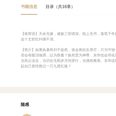
书籍信息
目录（共16章）
【推荐语】天命无缘，难敌三世情深。枕上无书，落笔千年
这十丈软红纠缠不清。
【简介】如果执著终归于徒然，谁会将此生用尽，只为守候
否会有眼泪倾洒，以为祭奠？纵然贵为神尊，东华也会羽化
当风云淡去，当仍在无羁岁月间穿行，当偶有擦肩。东华还
起自己曾经救过一只九尾红狐？
随感